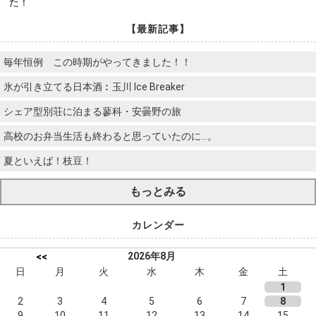
た！
【最新記事】
毎年恒例 この時期がやってきました！！
氷が引き立てる日本酒︰玉川 Ice Breaker
シェア型別荘に泊まる蓼科・安曇野の旅
高校のお弁当生活も終わると思っていたのに…。
夏といえば！枝豆！
もっとみる
カレンダー
2026年8月
<<
日
月
火
水
木
金
土
1
2
3
4
5
6
7
8
9
10
11
12
13
14
15