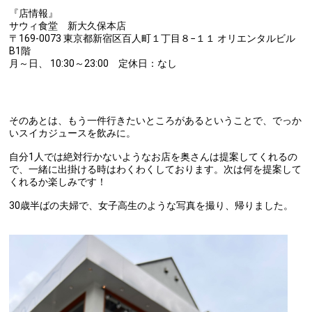
『店情報』
サウィ食堂 新大久保本店
〒169-0073 東京都新宿区百人町１丁目８−１１ オリエンタルビル
B1階
月～日、 10:30～23:00 定休日：なし
そのあとは、もう一件行きたいところがあるということで、でっか
いスイカジュースを飲みに。
自分1人では絶対行かないようなお店を奥さんは提案してくれるの
で、一緒に出掛ける時はわくわくしております。次は何を提案して
くれるか楽しみです！
30歳半ばの夫婦で、女子高生のような写真を撮り、帰りました。